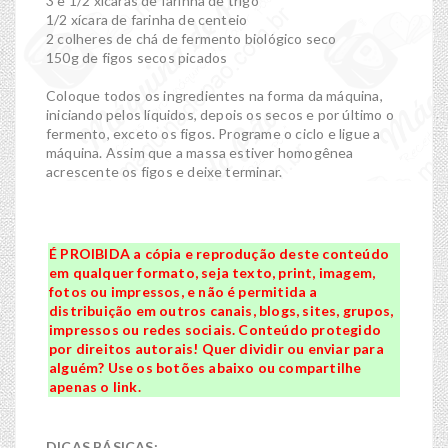
3 e 1/2 xícaras de farinha de trigo
1/2 xícara de farinha de centeio
2 colheres de chá de fermento biológico seco
150g de figos secos picados
Coloque todos os ingredientes na forma da máquina,
iniciando pelos líquidos, depois os secos e por último o
fermento, exceto os figos. Programe o ciclo e ligue a
máquina. Assim que a massa estiver homogênea
acrescente os figos e deixe terminar.
É PROIBIDA a cópia e reprodução deste conteúdo
em qualquer formato, seja texto, print, imagem,
fotos ou impressos, e não é permitida a
distribuição em outros canais, blogs, sites, grupos,
impressos ou redes sociais. Conteúdo protegido
por direitos autorais! Quer dividir ou enviar para
alguém? Use os botões abaixo ou compartilhe
apenas o link.
DICAS BÁSICAS: