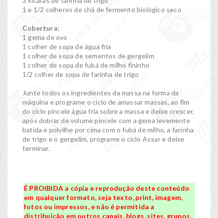
3 xícaras de farinha de trigo
1 e 1/2 colheres de chá de fermento biológico seco
Cobertura:
1 gema de ovo
1 colher de sopa de água fria
1 colher de sopa de sementes de gergelim
1 colher de sopa de fubá de milho fininho
1/2 colher de sopa de farinha de trigo
Junte todos os ingredientes da massa na forma da
máquina e programe o ciclo de amassar massas, ao fim
do ciclo pincele água fria sobre a massa e deixe crescer,
após dobrar de volume pincele com a gema levemente
batida e polvilhe por cima com o fubá de milho, a farinha
de trigo e o gergelim, programe o ciclo Assar e deixe
terminar.
É PROIBIDA a cópia e reprodução deste conteúdo
em qualquer formato, seja texto, print, imagem,
fotos ou impressos, e não é permitida a
distribuição em outros canais, blogs, sites, grupos,