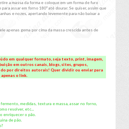
retire a massa da forma e coloque em um forma de furo
e para assar em forno 180º até dourar. Se quiser, assim que
tanhas e nozes, apertando levemente para não baixar a
cele apenas gema por cima da massa crescida antes de
údo em qualquer formato, seja texto, print, imagem,
buição em outros canais, blogs, sites, grupos,
o por direitos autorais! Quer dividir ou enviar para
apenas o link.
, fermento, medidas, textura e massa, assar no forno,
mo resolver, etc...
mo enriquecer o pão.
uina de pão.
o?