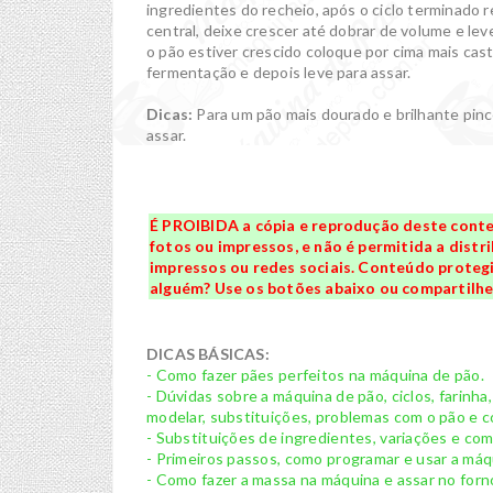
ingredientes do recheio, após o ciclo terminado 
central, deixe crescer até dobrar de volume e lev
o pão estiver crescido coloque por cima mais cas
fermentação e depois leve para assar.
Dicas:
Para um pão mais dourado e brilhante pin
assar.
É PROIBIDA a cópia e reprodução deste conte
fotos ou impressos, e não é permitida a distri
impressos ou redes sociais. Conteúdo protegid
alguém? Use os botões abaixo ou compartilhe 
DICAS BÁSICAS:
- Como fazer pães perfeitos na máquina de pão.
- Dúvidas sobre a máquina de pão, ciclos, farinha
modelar, substituições, problemas com o pão e co
- Substituições de ingredientes, variações e co
- Primeiros passos, como programar e usar a máq
- Como fazer a massa na máquina e assar no forn