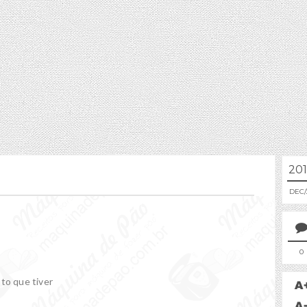
20
DEC
0
to que tiver