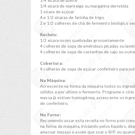
1/4 xícara de azeite
1/4 xícara de manteiga ou margarina derretida
1 xícara de açúcar
4 e 1/2 xícaras de farinha de trigo
2 e 1/2 colheres de chá de fermento biológico se
Recheio:
1/2 xícara nozes quebradas grosseiramente
4 colheres de sopa de amêndoas picadas ou lami
4 colheres de sopa de castanhas de caju ou outra
Cobertura:
4 colheres de sopa de açúcar confeiteiro para pol
Na Máquina:
Acrescente na forma da máquina todos os ingredie
sólidos e por ultimo o fermento. Programe o ciclo
massa já estiver homogênea, acrescente os ingre
de confeiteiro.
No Forno:
Recomendo assar esta receita no forno pois cre
na forma da máquina, iniciando pelos líquidos, de
amassar massas e assim que soar o BIP, ou quan