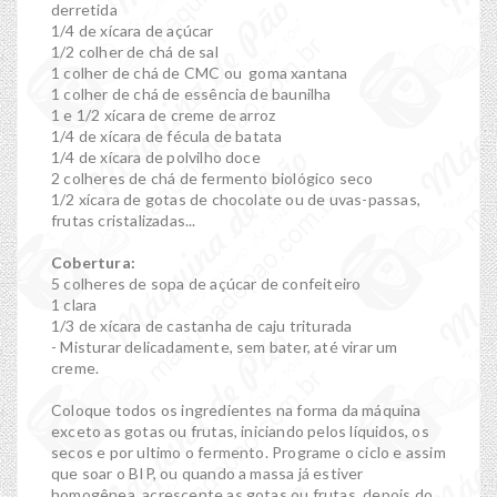
derretida
1/4 de xícara de açúcar
1/2 colher de chá de sal
1 colher de chá de CMC ou goma xantana
1 colher de chá de essência de baunilha
1 e 1/2 xícara de creme de arroz
1/4 de xícara de fécula de batata
1/4 de xícara de polvilho doce
2 colheres de chá de fermento biológico seco
1/2 xícara de gotas de chocolate ou de uvas-passas,
frutas cristalizadas...
Cobertura:
5 colheres de sopa de açúcar de confeiteiro
1 clara
1/3 de xícara de castanha de caju triturada
- Misturar delicadamente, sem bater, até virar um
creme.
Coloque todos os ingredientes na forma da máquina
exceto as gotas ou frutas, iniciando pelos líquidos, os
secos e por ultimo o fermento. Programe o ciclo e assim
que soar o BIP, ou quando a massa já estiver
homogênea, acrescente as gotas ou frutas, depois do