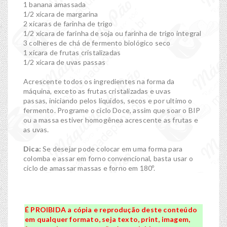
1 banana amassada
1/2 xícara de margarina
2 xícaras de farinha de trigo
1/2 xícara de farinha de soja ou farinha de trigo integral
3 colheres de chá de fermento biológico seco
1 xícara de frutas cristalizadas
1/2 xícara de uvas passas
Acrescente todos os ingredientes na forma da
máquina, exceto as frutas cristalizadas e uvas
passas, iniciando pelos líquidos, secos e por ultimo o
fermento. Programe o ciclo Doce, assim que soar o BIP
ou a massa estiver homogênea acrescente as frutas e
as uvas.
Dica:
Se desejar pode colocar em uma forma para
colomba e assar em forno convencional, basta usar o
ciclo de amassar massas e forno em 180º.
É PROIBIDA a cópia e reprodução deste conteúdo
em qualquer formato, seja texto, print, imagem,