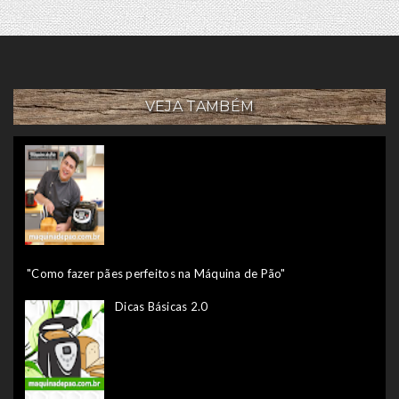
VEJA TAMBÉM
"Como fazer pães perfeitos na Máquina de Pão"
Dicas Básicas 2.0