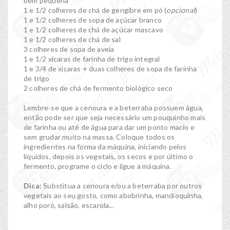
bem pequena
1 e 1/2 colheres de chá de gengibre em pó (
opcional
)
1 e 1/2 colheres de sopa de açúcar branco
1 e 1/2 colheres de chá de açúcar mascavo
1 e 1/2 colheres de chá de sal
3 colheres de sopa de aveia
1 e 1/2 xícaras de farinha de trigo integral
1 e 3/4 de xícaras + duas colheres de sopa de farinha
de trigo
2 colheres de chá de fermento biológico seco
Lembre-se que a cenoura e a beterraba possuem água,
então pode ser que seja necessário um pouquinho mais
de farinha ou até de água para dar um ponto macio e
sem grudar muito na massa. Coloque todos os
ingredientes na forma da máquina, iniciando pelos
líquidos, depois os vegetais, os secos e por último o
fermento, programe o ciclo e ligue a máquina.
Dica:
Substitua a cenoura e/ou a beterraba por outros
vegetais ao seu gosto, como abobrinha, mandioquinha,
alho poró, salsão, escarola...