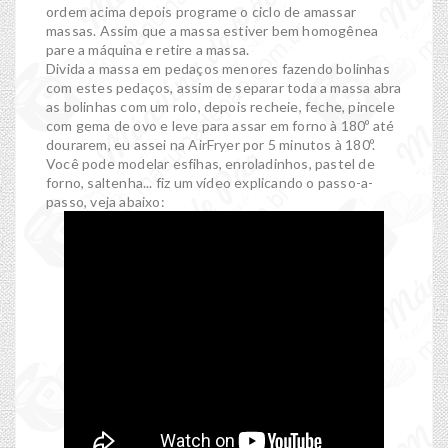
ordem acima depois programe o ciclo de amassar
massas. Assim que a massa estiver bem homogênea
pare a máquina e retire a massa.
Divida a massa em pedaços menores fazendo bolinhas
com estes pedaços, assim de separar toda a massa abra
as bolinhas com um rolo, depois recheie, feche, pincele
com gema de ovo e leve para assar em forno à 180º até
dourarem, eu assei na AirFryer por 5 minutos à 180º.
Você pode modelar esfihas, enroladinhos, pastel de
forno, saltenha... fiz um vídeo explicando o passo-a-
passo, veja abaixo: