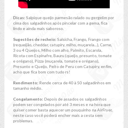
Dicas:
Salpique queijo parmesão ralado ou gergelim por
cima dos salgadinhos após pincelar com a gema, fica
lindo e ainda mais saboroso.
Sugestões de recheio:
Salsicha, Frango, Frango com
(requeijão, cheddar, catupiry, milho, muçarela...), Carne,
3 ou 4 Queijos, Milho com alho, Palmito, Escarola,
Ricota com Espinafre, Bauru (queijo, presunto, tomate
e orégano), Pizza (muçarela, tomate e orégano),
Presunto e Queijo, Peito de Peru com Catupiry, enfim,
acho que fica bom com tudo rs!
Rendimento:
Rende cerca de 40 à 50 salgadinhos em
tamanho médio.
Congelamento:
Depois de assados os salgadinhos
podem ser congelados por até 3 meses e na hora que
quiser comer basta aquecer um pouquinho na AirFryer,
neste caso você poderá encher mais a cesta sem
problemas.