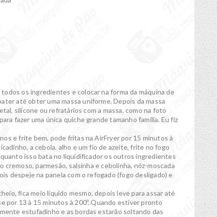
todos os ingredientes e colocar na forma da máquina de
bater até obter uma massa uniforme. Depois da massa
etal, silicone ou refratários com a massa, como na foto
para fazer uma única quiche grande tamanho família. Eu fiz
os e frite bem, pode fritas na AirFryer por 15 minutos à
cadinho, a cebola, alho e um fio de azeite, frite no fogo
quanto isso bata no liquidificador os outros ingredientes
ijão cremoso, parmesão, salsinha e cebolinha, nóz-moscada
pois despeje na panela com o refogado (fogo desligado) e
eio, fica meio líquido mesmo, depois leve para assar até
se por 13 à 15 minutos à 200º. Quando estiver pronto
vemente estufadinho e as bordas estarão soltando das