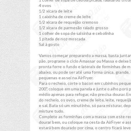
4 ovos
1/2 xícara de leite
1 caixinha de creme de leite
1/2 xícara de requeijão cremoso
1/2 xícara de parmesão ralado grosso
1 colher de sopa de salsinha e cebolinha
1 pitada de noz-moscada
Sal à gosto
Vamos começar preparando a massa, basta juntar 
pão, programe o ciclo Amassar ou Massa e deixe 
pronta forre o fundo e laterais de forminhas de m
abaixo, ou pode ser até uma forma única, grande, 
pequenas e assei na AirFryer.
Para o recheio, corte o bacon em cubinhos pequen
200º, coloque em uma panela e junte o alho poró pi
médio apenas para refogar, não precisa dourar. En
do recheio, os ovos, creme de leite, leite, reque
e sal. Bata só um minutinho, só para misturar, de
misture tudo.
Complete as forminhas com a massa com este rech
dourar bem, ou coloque na cesta da AirFryer e as
estará bem dourado por cima, o centro ficará le