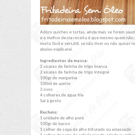
Adoro quiches e tortas, ainda mais se forem saud
e o melhor desta receita é que mesmo quem não go
muito fácil e versátil, se não tiver ou não quise
abaixo explicarei.
Ingredientes da massa:
2 xícaras de farinha de trigo branca
2 xícaras de farinha de trigo integral
100gr de margarina
100ml de azeite
2 ovos
4 colheres de água fria
Sal à gosto
Recheio:
1 unidade de alho poró
100gr de bacon
1 colher de sopa de alho triturado ou amassado
1 colher de sopa de cebola picada, ralada ou tritu