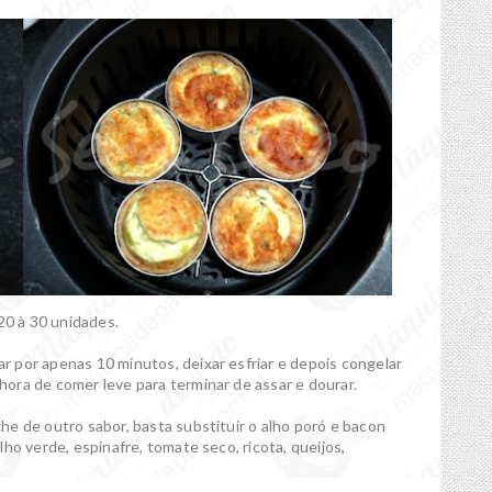
0 à 30 unidades.
r por apenas 10 minutos, deixar esfriar e depois congelar
ora de comer leve para terminar de assar e dourar.
he de outro sabor, basta substituir o alho poró e bacon
ho verde, espinafre, tomate seco, ricota, queijos,