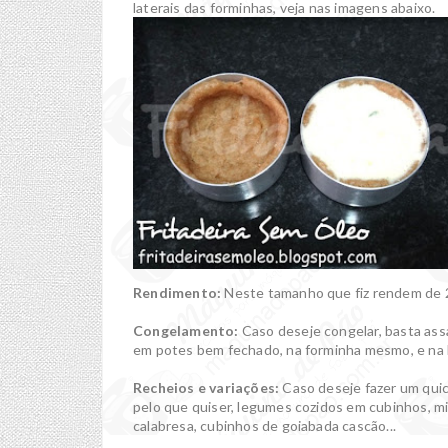
laterais das forminhas, veja nas imagens abaixo.
Rendimento:
Neste tamanho que fiz rendem de 2
Congelamento:
Caso deseje congelar, basta assa
em potes bem fechado, na forminha mesmo, e na h
Recheios e variações:
Caso deseje fazer um quic
pelo que quiser, legumes cozidos em cubinhos, mil
calabresa, cubinhos de goiabada cascão...