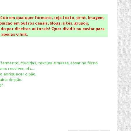
údo em qualquer formato, seja texto, print, imagem,
buição em outros canais, blogs, sites, grupos,
o por direitos autorais! Quer dividir ou enviar para
apenas o link.
, fermento, medidas, textura e massa, assar no forno,
mo resolver, etc...
mo enriquecer o pão.
uina de pão.
o?