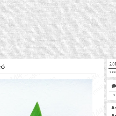
20
RÓ
JUN
3