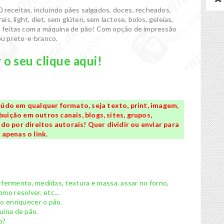
 receitas, incluindo pães salgados, doces, recheados,
ais, light, diet, sem glúten, sem lactose, bolos, geleias,
as feitas com a máquina de pão! Com opção de impressão
ou preto-e-branco.
o seu clique aqui!
údo em qualquer formato, seja texto, print, imagem,
buição em outros canais, blogs, sites, grupos,
o por direitos autorais! Quer dividir ou enviar para
apenas o link.
, fermento, medidas, textura e massa, assar no forno,
mo resolver, etc...
mo enriquecer o pão.
uina de pão.
o?