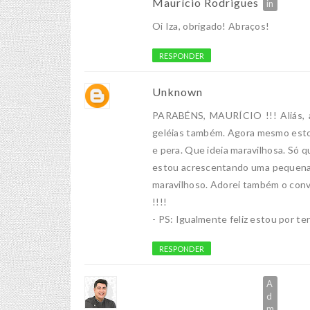
Maurício Rodrigues
Oi Iza, obrigado! Abraços!
RESPONDER
Unknown
PARABÉNS, MAURÍCIO !!! Aliás, a
geléias também. Agora mesmo esto
e pera. Que ideia maravilhosa. Só q
estou acrescentando uma pequena c
maravilhoso. Adorei também o conve
!!!!
- PS: Igualmente feliz estou por ter
RESPONDER