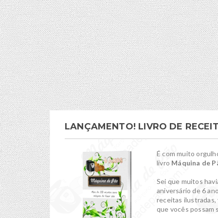
LANÇAMENTO! LIVRO DE RECEI
É com muito orgulh
livro
Máquina de Pã
Sei que muitos hav
aniversário de 6 an
receitas ilustradas
que vocês possam s