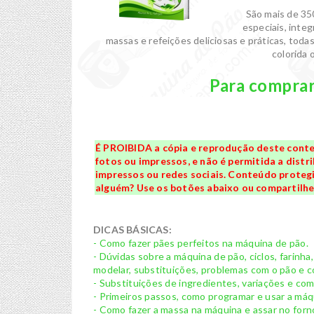
São mais de 350
especiais, integr
massas e refeições deliciosas e práticas, tod
colorida 
Para comprar 
É PROIBIDA a cópia e reprodução deste conte
fotos ou impressos, e não é permitida a distri
impressos ou redes sociais. Conteúdo protegid
alguém? Use os botões abaixo ou compartilhe 
DICAS BÁSICAS:
- Como fazer pães perfeitos na máquina de pão.
- Dúvidas sobre a máquina de pão, ciclos, farinha
modelar, substituições, problemas com o pão e co
- Substituições de ingredientes, variações e co
- Primeiros passos, como programar e usar a máq
- Como fazer a massa na máquina e assar no forn