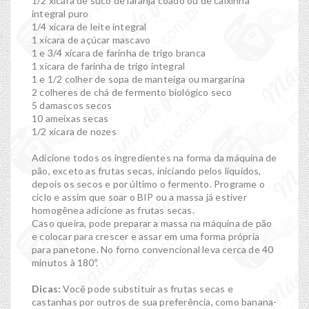
1/2 xícara de suco de laranja coado ou de caixinha
integral puro
1/4 xícara de leite integral
1 xícara de açúcar mascavo
1 e 3/4 xícara de farinha de trigo branca
1 xícara de farinha de trigo integral
1 e 1/2 colher de sopa de manteiga ou margarina
2 colheres de chá de fermento biológico seco
5 damascos secos
10 ameixas secas
1/2 xícara de nozes
Adicione todos os ingredientes na forma da máquina de
pão, exceto as frutas secas, iniciando pelos líquidos,
depois os secos e por último o fermento. Programe o
ciclo e assim que soar o BIP ou a massa já estiver
homogênea adicione as frutas secas.
Caso queira, pode preparar a massa na máquina de pão
e colocar para crescer e assar em uma forma própria
para panetone. No forno convencional leva cerca de 40
minutos à 180º.
Dicas:
Você pode substituir as frutas secas e
castanhas por outros de sua preferência, como banana-