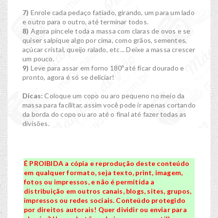
7)
Enrole cada pedaço fatiado, girando, um para um lado
e outro para o outro, até terminar todos.
8)
Agora pincele toda a massa com claras de ovos e se
quiser salpique algo por cima, como grãos, sementes,
açúcar cristal, queijo ralado, etc... Deixe a massa crescer
um pouco.
9)
Leve para assar em forno 180º até ficar dourado e
pronto, agora é só se deliciar!
Dicas:
Coloque um copo ou aro pequeno no meio da
massa para facilitar, assim você pode ir apenas cortando
da borda do copo ou aro até o final até fazer todas as
divisões.
É PROIBIDA a cópia e reprodução deste conteúdo
em qualquer formato, seja texto, print, imagem,
fotos ou impressos, e não é permitida a
distribuição em outros canais, blogs, sites, grupos,
impressos ou redes sociais. Conteúdo protegido
por direitos autorais! Quer dividir ou enviar para