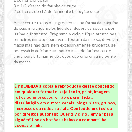
1 colher chá de sal
3 e 1/2 xícaras de farinha de trigo
2 colheres de chá de fermento biológico seco
Acrescente todos os ingredientes na forma da máquina
de pão, iniciando pelos líquidos, depois os secos e por
último o fermento. Programe o ciclo e fique atento nos
primeiros minutos para ver a textura da massa, deve ser
macia mas não dura nem excessivamente grudenta, se
necessário adicione um pouco mais de farinha ou de
água, pois o tamanho dos ovos dão diferença no ponto
da massa.
É PROIBIDA a cópia e reprodução deste conteúdo
em qualquer formato, seja texto, print, imagem,
fotos ou impressos, e não é permitida a
distribuição em outros canais, blogs, sites, grupos,
impressos ou redes sociais. Conteúdo protegido
por direitos autorais! Quer dividir ou enviar para
alguém? Use os botões abaixo ou compartilhe
apenas o link.