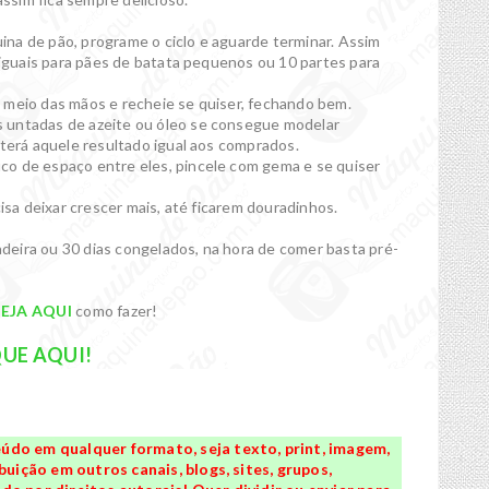
na de pão, programe o ciclo e aguarde terminar. Assim
 iguais para pães de batata pequenos ou 10 partes para
 meio das mãos e recheie se quiser, fechando bem.
 untadas de azeite ou óleo se consegue modelar
 terá aquele resultado igual aos comprados.
o de espaço entre eles, pincele com gema e se quiser
cisa deixar crescer mais, até ficarem douradinhos.
ladeira ou 30 dias congelados, na hora de comer basta pré-
EJA AQUI
como fazer!
QUE AQUI!
údo em qualquer formato, seja texto, print, imagem,
buição em outros canais, blogs, sites, grupos,