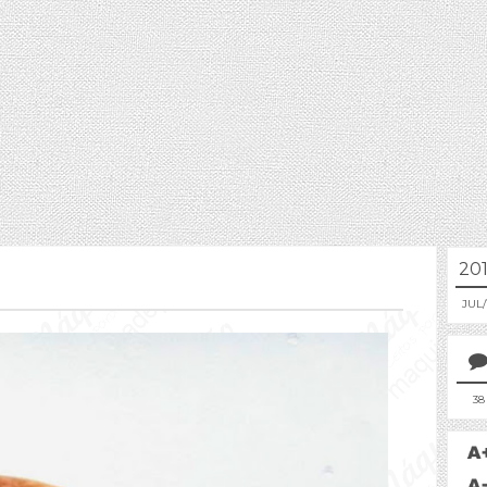
20
JUL
38