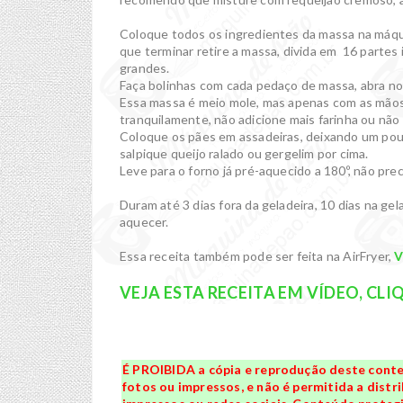
Coloque todos os ingredientes da massa na máqui
que terminar retire a massa, divida em 16 partes
grandes.
Faça bolinhas com cada pedaço de massa, abra no
Essa massa é meio mole, mas apenas com as mãos
tranquilamente, não adicione mais farinha ou não
Coloque os pães em assadeiras, deixando um pouc
salpique queijo ralado ou gergelim por cima.
Leve para o forno já pré-aquecido a 180º, não pre
Duram até 3 dias fora da geladeira, 10 dias na ge
aquecer.
Essa receita também pode ser feita na AirFryer,
V
VEJA ESTA RECEITA EM VÍDEO, CLI
É PROIBIDA a cópia e reprodução deste conte
fotos ou impressos, e não é permitida a distri