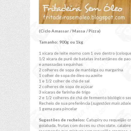
(Ciclo Amassar / Massa / Pizza)
Tamanho: 900g ou 1kg
1 xícara de leite morno com 1 ovo dentro (coloque
1/2 xícara de purê de batatas instantâneo de pac
e amassadas sequinhas
2 colheres de sopa de manteiga ou margarina
1 colher de sopa de óleo ou azeite
1 e 1/2 colher de chá de sal
2 colheres de sopa de açúcar
3 xícaras de farinha de trigo
2 e 1/2 colheres de chá de fermento biológico se
Recheio de sua preferência (
sugestões mais abaix
1 gema para pincelar
Sugestões de recheios:
Catupiry ou requeijão cr
goiabada, frutas com doces ou chocolate, calabre
recomendo que misture com requeijão cremoso, as