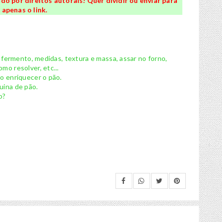
o por direitos autorais! Quer dividir ou enviar para
apenas o link.
, fermento, medidas, textura e massa, assar no forno,
mo resolver, etc...
mo enriquecer o pão.
uina de pão.
o?