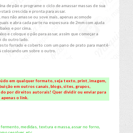
ina de pão e programe o ciclo de amassar massas de sua
stará crescida e pronta para assar.
, mas não amasse ou sove mais, apenas acomode
iguais e abra cada parte na espessura de 2mm com ajuda
baixo e por cima.
ixo e coloque o pão para assar, assim que começar a
 do outro lado.
cesto forrado e coberto com um pano de prato para mantê-
vá colocando um sobre o outro.
údo em qualquer formato, seja texto, print, imagem,
buição em outros canais, blogs, sites, grupos,
o por direitos autorais! Quer dividir ou enviar para
apenas o link.
, fermento, medidas, textura e massa, assar no forno,
mo resolver, etc...