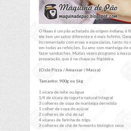
O Naan é um pão achatado de origem indiana, é f
ele tem um sabor diferente e é mais fofinho. Ge
incrementado com ervas e especiarias, tanto n
em todas as refeições. Eu amo com manteiga de er
fazer sanduíches. Muitas vezes programo a massa 
preparação, que é na chapa ou frigideira.
(Ciclo Pizza / Amassar / Massa)
Tamanho: 900g ou 1kg
1 xícara de leite ou água
1/4 de xícara de iogurte natural integral
3 colheres de sopa de manteiga derretida
1 colher de sopa de açúcar
2 colheres de chá de sal
4 xícaras de farinha de trigo
2 colheres de chá de fermento biológico seco