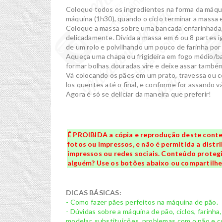
Coloque todos os ingredientes na forma da máqu
máquina (1h30), quando o ciclo terminar a massa e
Coloque a massa sobre uma bancada enfarinhada
delicadamente. Divida a massa em 6 ou 8 partes 
de um rolo e polvilhando um pouco de farinha por 
Aqueça uma chapa ou frigideira em fogo médio/ba
formar bolhas douradas vire e deixe assar também
Vá colocando os pães em um prato, travessa ou 
los quentes até o final, e conforme for assando 
Agora é só se deliciar da maneira que preferir!
É PROIBIDA a cópia e reprodução deste conte
fotos ou impressos, e não é permitida a distri
impressos ou redes sociais. Conteúdo protegid
alguém? Use os botões abaixo ou compartilhe 
DICAS BÁSICAS:
- Como fazer pães perfeitos na máquina de pão.
- Dúvidas sobre a máquina de pão, ciclos, farinha
modelar, substituições, problemas com o pão e co