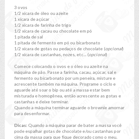
3 ovos
1/2 xícara de óleo ou azeite
1 xícara de açúcar
1/2 xícara de farinha de trigo
1/2 xícara de cacau ou chocolate em pó
1 pitada de sal
1 pitada de fermento em pó ou bicarbonato
1/2 xícara de gotas ou pedaços de chocolate (
opcional
)
1/2 xícara de castanhas, nozes, etc... (
opcional
)
Comece colocando o ovos e o óleo ou azeite na
máquina de pão. Passe a farinha, cacau, açúcar, sal e
fermento ou bicarbonato por um peneira, misture e
acrescente também na máquina. Programe o ciclo e
aguarde até soar o bip ou até a massa estar bem
misturada e homogênea, então acrescente as gotas e
castanhas e deixe terminar.
Quando a máquina terminar aguarde o brownie amornar
para desenformar.
Dicas:
Quando a máquina parar de bater a massa você
pode espalhar gotas de chocolate e/ou castanhas por
cima da massa para que fique decorado como o meu.