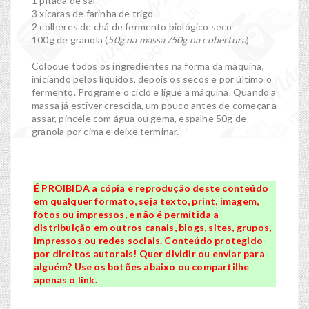
1 pitada de sal
3 xícaras de farinha de trigo
2 colheres de chá de fermento biológico seco
100g de granola (
50g na massa /50g na cobertura
)
Coloque todos os ingredientes na forma da máquina,
iniciando pelos líquidos, depois os secos e por último o
fermento. Programe o ciclo e ligue a máquina. Quando a
massa já estiver crescida, um pouco antes de começar a
assar, pincele com água ou gema, espalhe 50g de
granola por cima e deixe terminar.
É PROIBIDA a cópia e reprodução deste conteúdo
em qualquer formato, seja texto, print, imagem,
fotos ou impressos, e não é permitida a
distribuição em outros canais, blogs, sites, grupos,
impressos ou redes sociais. Conteúdo protegido
por direitos autorais! Quer dividir ou enviar para
alguém? Use os botões abaixo ou compartilhe
apenas o link.